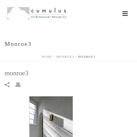
Monroe3
HOME
/
MONROE3
/ MONROE3
monroe3